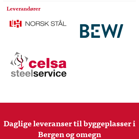
Leverandører
Daglige leveranser til byggeplasser i
Bergen og omegn